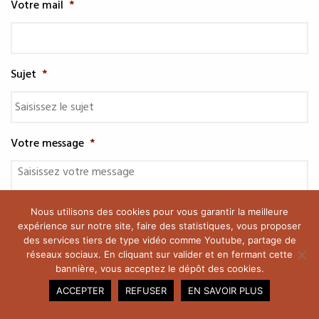
Votre mail
*
Sujet
*
Votre message
*
Nous utilisons des cookies pour vous garantir la meilleure
expérience sur notre site, faire des statistiques, vous proposer
des services tiers de type vidéo comme Youtube, partage de
réseaux sociaux. En cliquant sur valider et en fermant cette
bannière, vous acceptez le dépôt des cookies.
En soumettant ce formulaire je déclare accepter les
ACCEPTER
REFUSER
EN SAVOIR PLUS
conditions de traitement des données
*